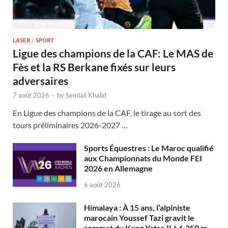
LASER
/
SPORT
Ligue des champions de la CAF: Le MAS de
Fès et la RS Berkane fixés sur leurs
adversaires
7 août 2026
-
by
Semlali Khalid
En Ligue des champions de la CAF, le tirage au sort des
tours préliminaires 2026-2027 …
Sports Équestres : Le Maroc qualifié
aux Championnats du Monde FEI
2026 en Allemagne
6 août 2026
Himalaya : À 15 ans, l’alpiniste
marocain Youssef Tazi gravit le
sommet du Kang Yatse II à 6.250 m