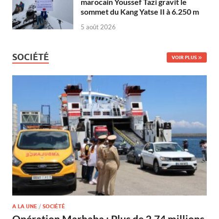
marocain Youssef Tazi gravit le
sommet du Kang Yatse II à 6.250 m
5 août 2026
SOCIÉTÉ
VOIR PLUS
A LA UNE
/
SOCIÉTÉ
Opération Marhaba : Plus de 2,74 millions