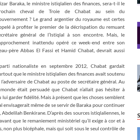
izar Baraka, le ministre istiqlalien des finances, sera-t-il le
rochain cheval de Troie de Chabat au sein du
ouvernement ? Le grand argentier du royaume est certes
ppelé à profiter le premier de la décrispation du remuant
ecrétaire général de l’Istiqlal à son encontre. Mais, le
approchement inattendu opéré ce week-end entre son
eau-père Abbas El Fassi et Hamid Chabat, devrait aussi
rti nationaliste en septembre 2012, Chabat gardait
tout que le ministre istiqlalien des finances avait soutenu
 l’adversaire de Chabat au poste de secrétaire général. Au
 monde était persuadé que Chabat n’allait pas hésiter à
 lui garder fidélité. Mais à présent que les choses semblent
iqlal envisagerait même de se servir de Baraka pour continuer
Abdelilah Benkirane. D’après des sources istiqlaliennes, le
avant que le remaniement ministériel qu’il exige à cor et à
 non plus bicéphale, mais qui soit sous le seul contrôle de