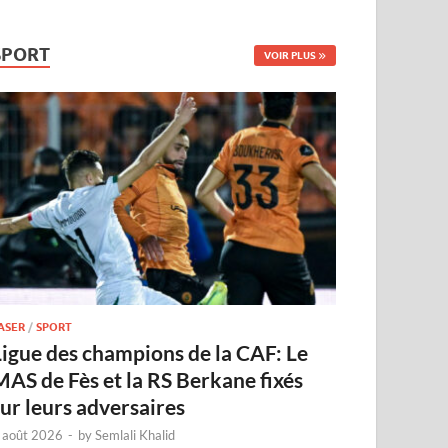
SPORT
VOIR PLUS
ASER
/
SPORT
Ligue des champions de la CAF: Le
MAS de Fès et la RS Berkane fixés
sur leurs adversaires
 août 2026
-
by
Semlali Khalid