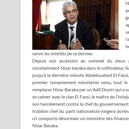
N
p
g
a
s
r
b
servir les intérêts de ce dernier.
Depuis son accession au sommet du vieux pa
constamment Nizar baraka dans le collimateur. Sur
jusqu’à la dernière minute Abdelouahed El Fassi,
premier remaniement ministériel venu, tout le
remplacer Nizar Baraka par un Adil Douiri qui a su
se calmer avec le clan El Fassi, le maître de l’Ist
son harcèlement contre le chef du gouvernement, 
trublion chef du parti nationaliste exigera dorén
cri comporte désormais un ministère des finances,
Nizar Baraka.