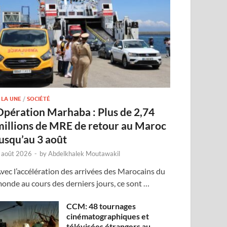
 LA UNE
/
SOCIÉTÉ
Opération Marhaba : Plus de 2,74
millions de MRE de retour au Maroc
jusqu’au 3 août
 août 2026
-
by
Abdelkhalek Moutawakil
vec l’accélération des arrivées des Marocains du
onde au cours des derniers jours, ce sont …
CCM: 48 tournages
cinématographiques et
télévisées étrangers au