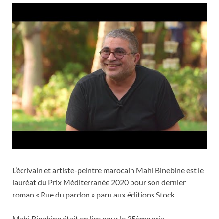
L’écrivain et artiste-peintre marocain Mahi Binebine est le
lauréat du Prix Méditerranée 2020 pour son dernier
roman « Rue du pardon » paru aux éditions Stock.
Mahi Binebine était en lice pour le 35ème prix