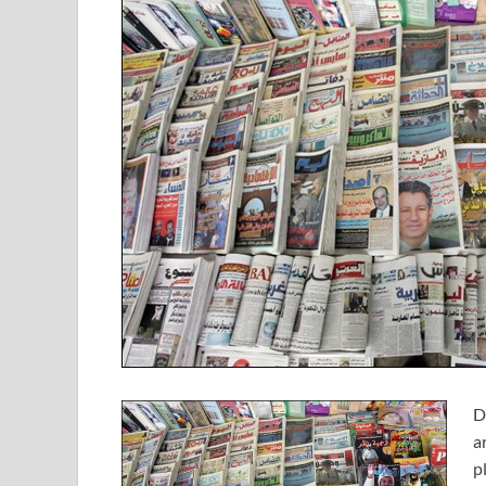
D
a
p