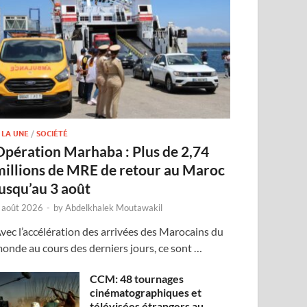
 LA UNE
/
SOCIÉTÉ
Opération Marhaba : Plus de 2,74
millions de MRE de retour au Maroc
jusqu’au 3 août
 août 2026
-
by
Abdelkhalek Moutawakil
vec l’accélération des arrivées des Marocains du
onde au cours des derniers jours, ce sont …
CCM: 48 tournages
cinématographiques et
télévisées étrangers au