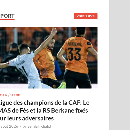
SPORT
VOIR PLUS
ASER
/
SPORT
Ligue des champions de la CAF: Le
MAS de Fès et la RS Berkane fixés
sur leurs adversaires
 août 2026
-
by
Semlali Khalid