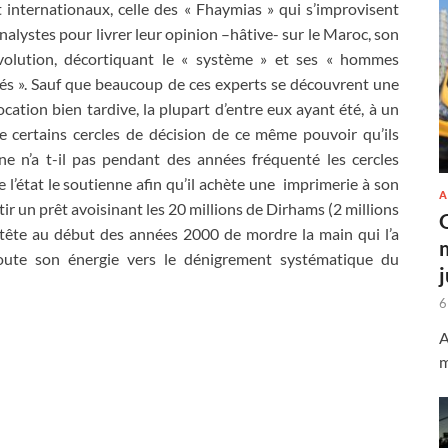
t internationaux, celle des « Fhaymias » qui s’improvisent
nalystes pour livrer leur opinion –hâtive- sur le Maroc, son
volution, décortiquant le « système » et ses « hommes
lés ». Sauf que beaucoup de ces experts se découvrent une
ocation bien tardive, la plupart d’entre eux ayant été, à un
 certains cercles de décision de ce même pouvoir qu’ils
gne n’a t-il pas pendant des années fréquenté les cercles
’état le soutienne afin qu’il achète une imprimerie à son
A
tir un prêt avoisinant les 20 millions de Dirhams (2 millions
 en tête au début des années 2000 de mordre la main qui l’a
oute son énergie vers le dénigrement systématique du
6
A
m