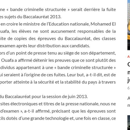
ne « bande criminelle structurée » serait derrière la fuite
es sujets du Baccalauréat 2013.
 en croire le ministre de l’Education nationale, Mohamed El
uafa, les élèves ne sont aucunement responsables de la
uite de copies des épreuves du Baccalauréat, des classes
’examen après leur distribution aux candidats.
ors d’un point de presse tenu au siège de son département,
A
l Ouafa a affirmé détenir les preuves que ce sont plutôt des
ndividus appartenant à une « bande criminelle structurée »
ui seraient à l’origine de ces fuites. Leur but, a-t-il dit, est de
 porter atteinte à la sécurité et la stabilité du pays à travers
6
du Baccalauréat pour la session de juin 2013.
A
sites électroniques et titres de la presse nationale, nous ne
m
examen », a-t-il affirmé, précisant que les épreuves sont
ils dotés d’une grande technologie et, une fois en classe, ce