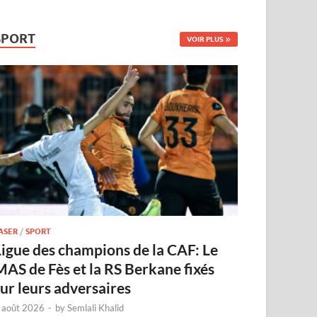
SPORT
VOIR PLUS
ASER
/
SPORT
Ligue des champions de la CAF: Le
MAS de Fès et la RS Berkane fixés
sur leurs adversaires
 août 2026
-
by
Semlali Khalid