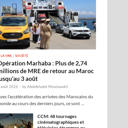
 LA UNE
/
SOCIÉTÉ
Opération Marhaba : Plus de 2,74
millions de MRE de retour au Maroc
jusqu’au 3 août
 août 2026
-
by
Abdelkhalek Moutawakil
vec l’accélération des arrivées des Marocains du
onde au cours des derniers jours, ce sont …
CCM: 48 tournages
cinématographiques et
télévisées étrangers au