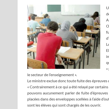
U
d
A
O
f
d
L
E
i
q
«
le secteur de l’enseignement ».
Le ministre exclue donc toute fuite des épreuves 
« Contrairement à ce qui a été relayé par certains 
pouvons aucunement parler de fuite d’épreuves d’
placées dans des enveloppes scellées à l’aide d’out
sont les élèves qui sont chargés de les ouvrir.