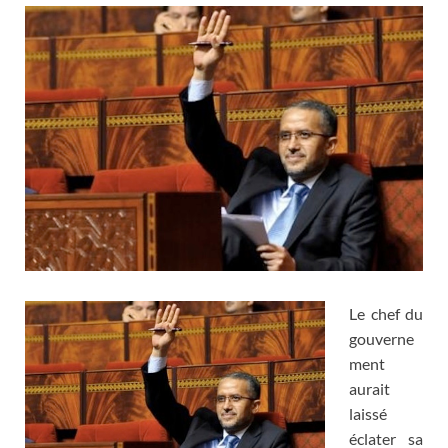
Le chef du
gouverne
ment
aurait
laissé
éclater sa