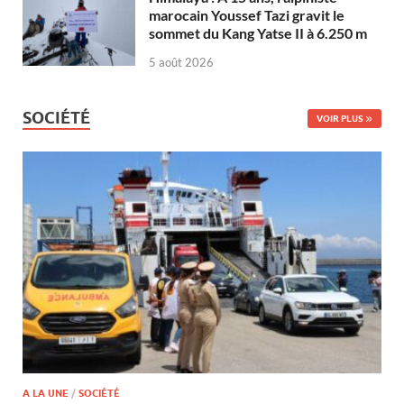
marocain Youssef Tazi gravit le
sommet du Kang Yatse II à 6.250 m
5 août 2026
SOCIÉTÉ
VOIR PLUS
A LA UNE
/
SOCIÉTÉ