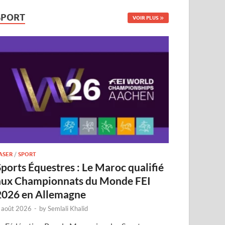
SPORT
VOIR PLUS
ASER
/
SPORT
Sports Équestres : Le Maroc qualifié
aux Championnats du Monde FEI
2026 en Allemagne
 août 2026
-
by
Semlali Khalid