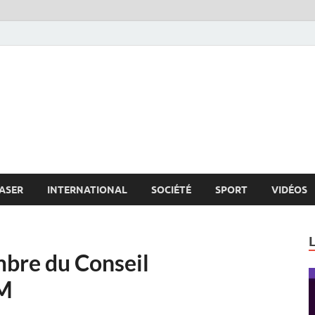
s.net
c
ASER
INTERNATIONAL
SOCIÉTÉ
SPORT
VIDÉOS
bre du Conseil
AM