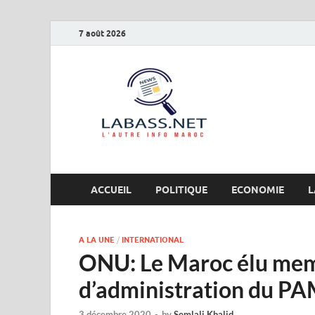
7 août 2026
Labas
L’autre info Maro
ACCUEIL
POLITIQUE
ECONOMIE
L
A LA UNE
/
INTERNATIONAL
ONU: Le Maroc élu mem
d’administration du P
3 décembre 2020
-
by
Semlali Khalid