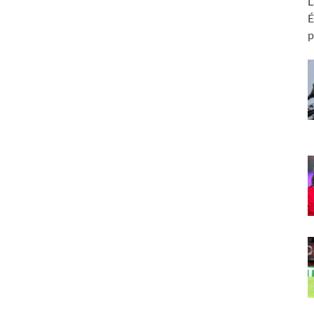
L
É
p