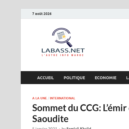
7 août 2026
Labas
L’autre info Maro
ACCUEIL
POLITIQUE
ECONOMIE
L
A LA UNE
/
INTERNATIONAL
Sommet du CCG: L’émir 
Saoudite
5 janvier 2021
-
by
Semlali Khalid