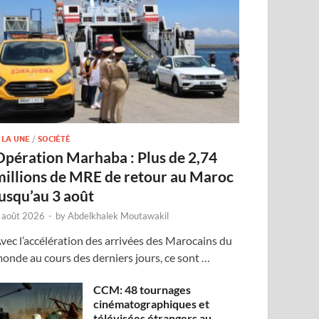
 LA UNE
/
SOCIÉTÉ
Opération Marhaba : Plus de 2,74
millions de MRE de retour au Maroc
jusqu’au 3 août
 août 2026
-
by
Abdelkhalek Moutawakil
vec l’accélération des arrivées des Marocains du
onde au cours des derniers jours, ce sont …
CCM: 48 tournages
cinématographiques et
télévisées étrangers au