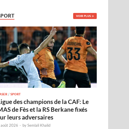
SPORT
VOIR PLUS
ASER
/
SPORT
Ligue des champions de la CAF: Le
MAS de Fès et la RS Berkane fixés
sur leurs adversaires
 août 2026
-
by
Semlali Khalid