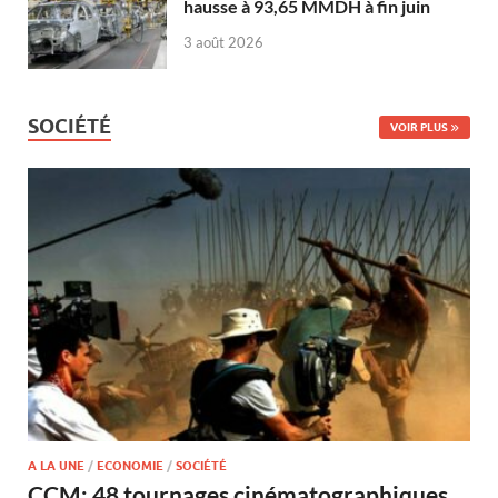
hausse à 93,65 MMDH à fin juin
3 août 2026
SOCIÉTÉ
VOIR PLUS
A LA UNE
/
ECONOMIE
/
SOCIÉTÉ
CCM: 48 tournages cinématographiques