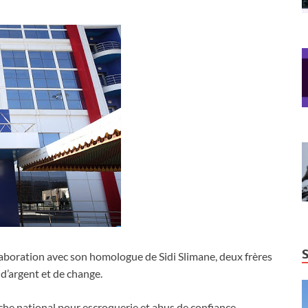
llaboration avec son homologue de Sidi Slimane, deux frères
 d’argent et de change.
erche national pour escroquerie et abus de confiance,