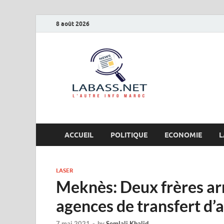
8 août 2026
Labas
L’autre info Maro
ACCUEIL
POLITIQUE
ECONOMIE
L
LASER
Meknès: Deux frères arr
agences de transfert d’
7 mai 2021
-
by
Semlali Khalid