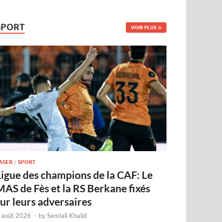
SPORT
VOIR PLUS
ASER
/
SPORT
Ligue des champions de la CAF: Le
MAS de Fès et la RS Berkane fixés
sur leurs adversaires
 août 2026
-
by
Semlali Khalid