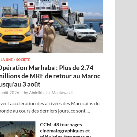
 LA UNE
/
SOCIÉTÉ
Opération Marhaba : Plus de 2,74
millions de MRE de retour au Maroc
jusqu’au 3 août
 août 2026
-
by
Abdelkhalek Moutawakil
vec l’accélération des arrivées des Marocains du
onde au cours des derniers jours, ce sont …
CCM: 48 tournages
cinématographiques et
télévisées étrangers au