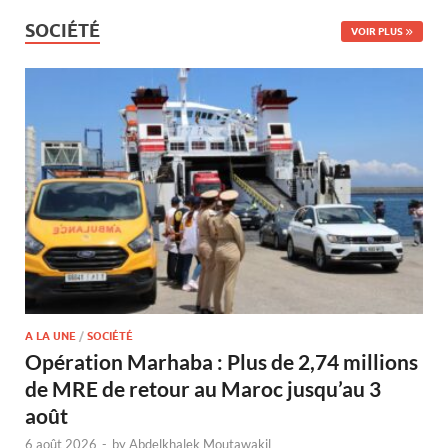
SOCIÉTÉ
VOIR PLUS
A LA UNE
/
SOCIÉTÉ
Opération Marhaba : Plus de 2,74 millions
de MRE de retour au Maroc jusqu’au 3
août
6 août 2026
-
by
Abdelkhalek Moutawakil