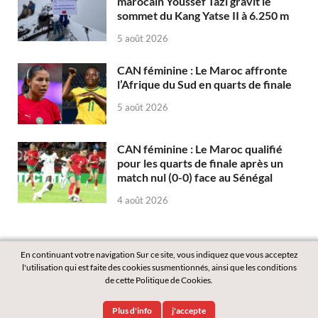
marocain Youssef Tazi gravit le
sommet du Kang Yatse II à 6.250 m
5 août 2026
CAN féminine : Le Maroc affronte
l’Afrique du Sud en quarts de finale
5 août 2026
CAN féminine : Le Maroc qualifié
pour les quarts de finale après un
match nul (0-0) face au Sénégal
4 août 2026
En continuant votre navigation Sur ce site, vous indiquez que vous acceptez
l'utilisation qui est faite des cookies susmentionnés, ainsi que les conditions
de cette Politique de Cookies.
Copyright © 2026
Labass.net
.
Plus d'info
j'accepte
Powered by
WordPress
and
HitMag
.