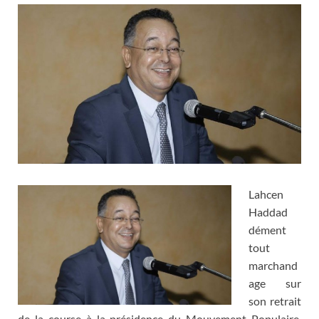
Lahcen
Haddad
dément
tout
marchand
age sur
son retrait
de la course à la présidence du Mouvement Populaire.