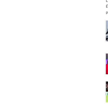
L
É
p