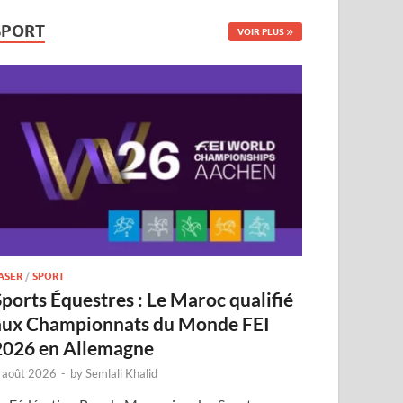
SPORT
VOIR PLUS
ASER
/
SPORT
Sports Équestres : Le Maroc qualifié
aux Championnats du Monde FEI
2026 en Allemagne
 août 2026
-
by
Semlali Khalid