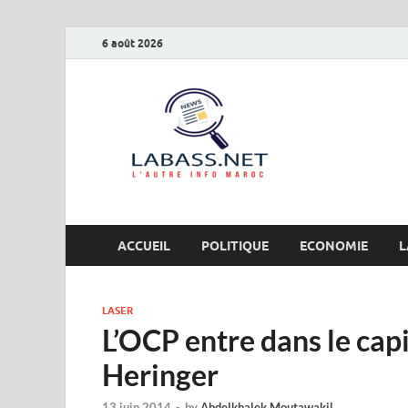
6 août 2026
Labas
L’autre info Maro
ACCUEIL
POLITIQUE
ECONOMIE
L
LASER
L’OCP entre dans le capi
Heringer
13 juin 2014
-
by
Abdelkhalek Moutawakil