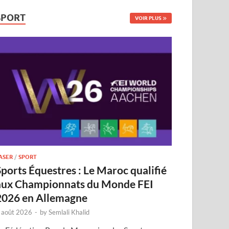
SPORT
VOIR PLUS
ASER
/
SPORT
Sports Équestres : Le Maroc qualifié
aux Championnats du Monde FEI
2026 en Allemagne
 août 2026
-
by
Semlali Khalid