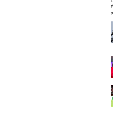
L
É
p