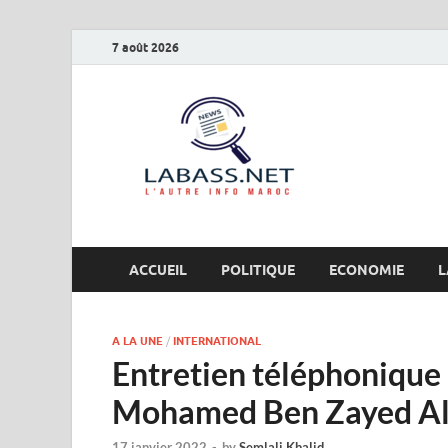
7 août 2026
Labas
L’autre info Maro
ACCUEIL
POLITIQUE
ECONOMIE
L
A LA UNE
/
INTERNATIONAL
Entretien téléphonique
Mohamed Ben Zayed A
17 janvier 2022
-
by
Semlali Khalid