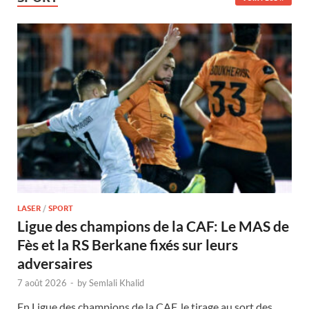
LASER
/
SPORT
Ligue des champions de la CAF: Le MAS de
Fès et la RS Berkane fixés sur leurs
adversaires
7 août 2026
-
by
Semlali Khalid
En Ligue des champions de la CAF, le tirage au sort des