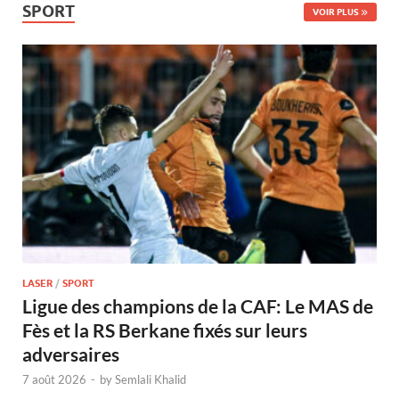
SPORT
VOIR PLUS
LASER
/
SPORT
Ligue des champions de la CAF: Le MAS de
Fès et la RS Berkane fixés sur leurs
adversaires
7 août 2026
-
by
Semlali Khalid