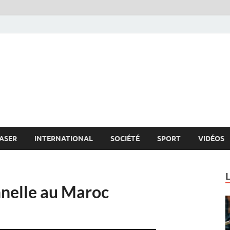
s.net
c
ASER
INTERNATIONAL
SOCIÉTÉ
SPORT
VIDÉOS
nnelle au Maroc