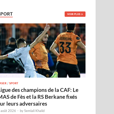
SPORT
VOIR PLUS
ASER
/
SPORT
Ligue des champions de la CAF: Le
MAS de Fès et la RS Berkane fixés
sur leurs adversaires
 août 2026
-
by
Semlali Khalid