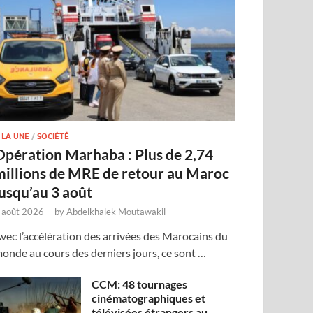
 LA UNE
/
SOCIÉTÉ
Opération Marhaba : Plus de 2,74
millions de MRE de retour au Maroc
jusqu’au 3 août
 août 2026
-
by
Abdelkhalek Moutawakil
vec l’accélération des arrivées des Marocains du
onde au cours des derniers jours, ce sont …
CCM: 48 tournages
cinématographiques et
télévisées étrangers au