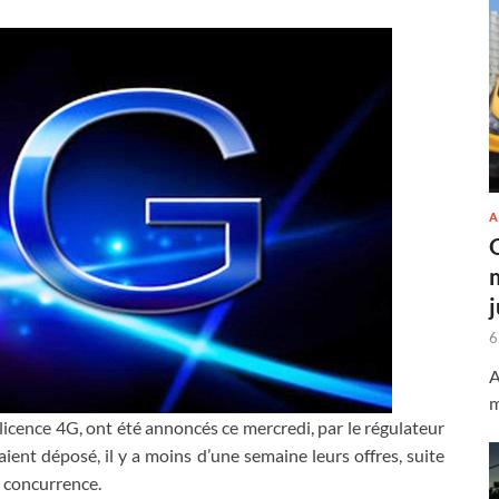
A
6
A
m
la licence 4G, ont été annoncés ce mercredi, par le régulateur
ient déposé, il y a moins d’une semaine leurs offres, suite
a concurrence.