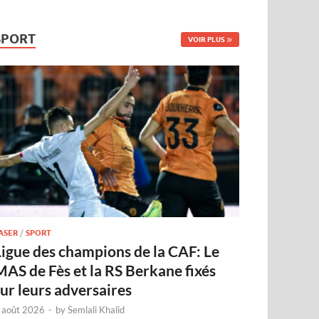
SPORT
VOIR PLUS
ASER
/
SPORT
Ligue des champions de la CAF: Le
MAS de Fès et la RS Berkane fixés
sur leurs adversaires
 août 2026
-
by
Semlali Khalid