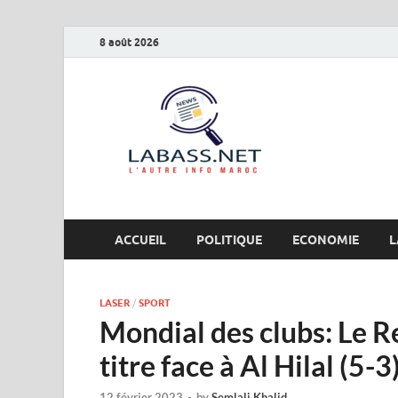
8 août 2026
Labas
L’autre info Maro
ACCUEIL
POLITIQUE
ECONOMIE
L
LASER
/
SPORT
Mondial des clubs: Le 
titre face à Al Hilal (5-3
12 février 2023
-
by
Semlali Khalid