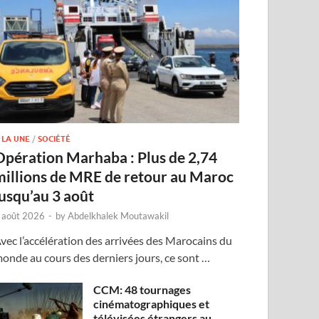
 LA UNE
/
SOCIÉTÉ
Opération Marhaba : Plus de 2,74
millions de MRE de retour au Maroc
jusqu’au 3 août
 août 2026
-
by
Abdelkhalek Moutawakil
vec l’accélération des arrivées des Marocains du
onde au cours des derniers jours, ce sont …
CCM: 48 tournages
cinématographiques et
télévisées étrangers au