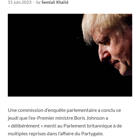
15 juin 2023
-
by
Semlali Khalid
Une commission d’enquête parlementaire a conclu ce
jeudi que l’ex-Premier ministre Boris Johnson a
« délibérément » menti au Parlement britannique à de
multiples reprises dans l’affaire du Partygate.