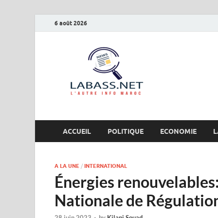
6 août 2026
Labas
L’autre info Maro
ACCUEIL
POLITIQUE
ECONOMIE
L
A LA UNE
/
INTERNATIONAL
Énergies renouvelables:
Nationale de Régulation 
28 juin 2023
-
by
Kilani Souad