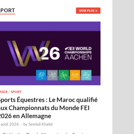
SPORT
VOIR PLUS
ASER
/
SPORT
Sports Équestres : Le Maroc qualifié
aux Championnats du Monde FEI
2026 en Allemagne
 août 2026
-
by
Semlali Khalid