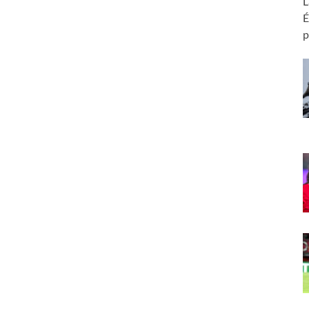
L
É
p