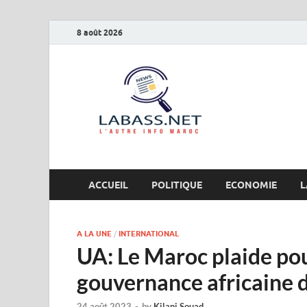
8 août 2026
Labas
L’autre info Maro
ACCUEIL
POLITIQUE
ECONOMIE
L
A LA UNE
/
INTERNATIONAL
UA: Le Maroc plaide po
gouvernance africaine 
24 août 2023
-
by
Kilani Souad