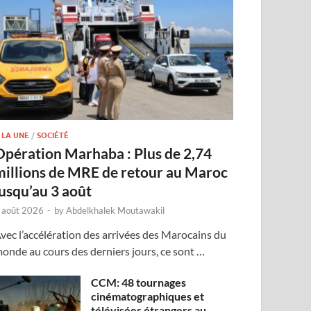
 LA UNE
/
SOCIÉTÉ
Opération Marhaba : Plus de 2,74
millions de MRE de retour au Maroc
jusqu’au 3 août
 août 2026
-
by
Abdelkhalek Moutawakil
vec l’accélération des arrivées des Marocains du
onde au cours des derniers jours, ce sont …
CCM: 48 tournages
cinématographiques et
télévisées étrangers au