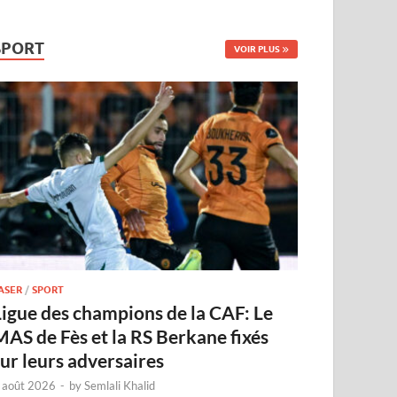
SPORT
VOIR PLUS
ASER
/
SPORT
Ligue des champions de la CAF: Le
MAS de Fès et la RS Berkane fixés
sur leurs adversaires
 août 2026
-
by
Semlali Khalid