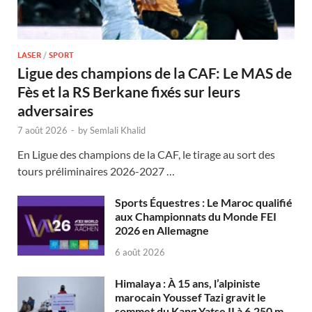
LASER
/
SPORT
Ligue des champions de la CAF: Le MAS de
Fès et la RS Berkane fixés sur leurs
adversaires
7 août 2026
-
by
Semlali Khalid
En Ligue des champions de la CAF, le tirage au sort des
tours préliminaires 2026-2027 …
Sports Équestres : Le Maroc qualifié
aux Championnats du Monde FEI
2026 en Allemagne
6 août 2026
Himalaya : À 15 ans, l’alpiniste
marocain Youssef Tazi gravit le
sommet du Kang Yatse II à 6.250 m