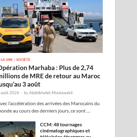
 LA UNE
/
SOCIÉTÉ
Opération Marhaba : Plus de 2,74
millions de MRE de retour au Maroc
jusqu’au 3 août
 août 2026
-
by
Abdelkhalek Moutawakil
vec l’accélération des arrivées des Marocains du
onde au cours des derniers jours, ce sont …
CCM: 48 tournages
cinématographiques et
télévisées étrangers au