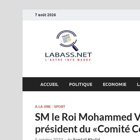
7 août 2026
Labas
L’autre info Maro
ACCUEIL
POLITIQUE
ECONOMIE
L
A LA UNE
/
SPORT
SM le Roi Mohammed V
président du «Comité 
5 octobre 2023
-
by
Semlali Khalid