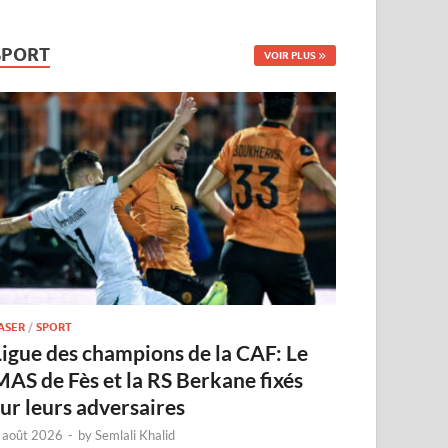
SPORT
VOIR PLUS
ASER
/
SPORT
Ligue des champions de la CAF: Le
MAS de Fès et la RS Berkane fixés
sur leurs adversaires
 août 2026
-
by
Semlali Khalid