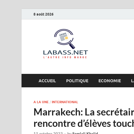
8 août 2026
Labas
L’autre info Maro
ACCUEIL
POLITIQUE
ECONOMIE
L
A LA UNE
/
INTERNATIONAL
Marrakech: La secrétair
rencontre d’élèves touc
11 octobre 2023
-
by
Semlali Khalid