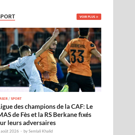
SPORT
VOIR PLUS
ASER
/
SPORT
Ligue des champions de la CAF: Le
MAS de Fès et la RS Berkane fixés
sur leurs adversaires
 août 2026
-
by
Semlali Khalid