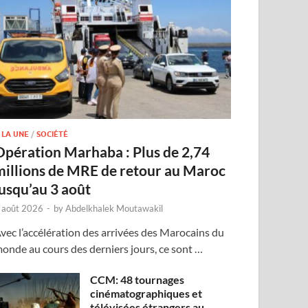
 LA UNE
/
SOCIÉTÉ
Opération Marhaba : Plus de 2,74
millions de MRE de retour au Maroc
jusqu’au 3 août
 août 2026
-
by
Abdelkhalek Moutawakil
vec l’accélération des arrivées des Marocains du
onde au cours des derniers jours, ce sont …
CCM: 48 tournages
cinématographiques et
télévisées étrangers au