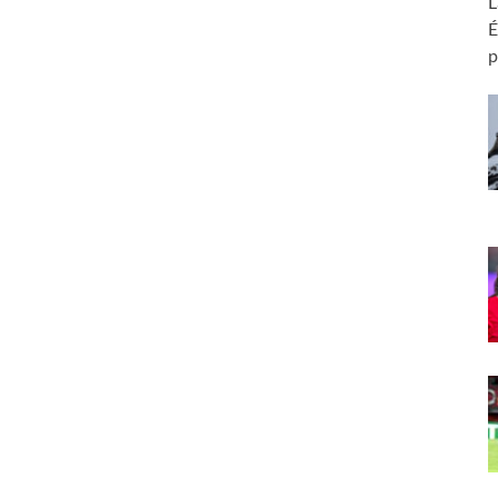
L
É
p