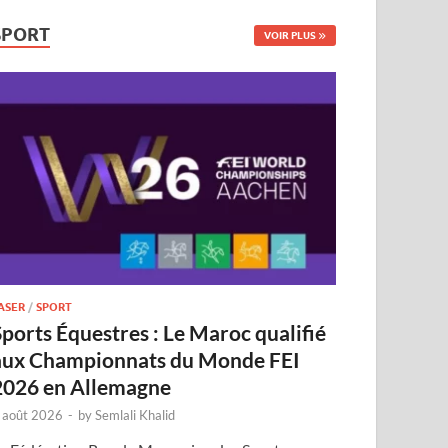
SPORT
VOIR PLUS
ASER
/
SPORT
Sports Équestres : Le Maroc qualifié
aux Championnats du Monde FEI
2026 en Allemagne
 août 2026
-
by
Semlali Khalid