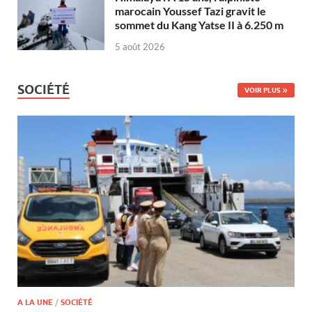
marocain Youssef Tazi gravit le
sommet du Kang Yatse II à 6.250 m
5 août 2026
SOCIÉTÉ
VOIR PLUS
A LA UNE
/
SOCIÉTÉ