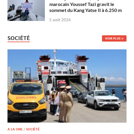
marocain Youssef Tazi gravit le
sommet du Kang Yatse II à 6.250 m
5 août 2026
SOCIÉTÉ
VOIR PLUS
A LA UNE
/
SOCIÉTÉ