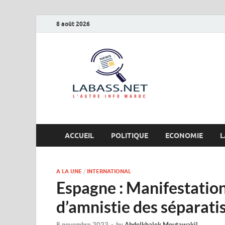
8 août 2026
Labas
L’autre info Maro
ACCUEIL
POLITIQUE
ECONOMIE
L
A LA UNE
/
INTERNATIONAL
Espagne : Manifestation
d’amnistie des séparati
8 novembre 2023
-
by
Abdelkhalek Moutawakil