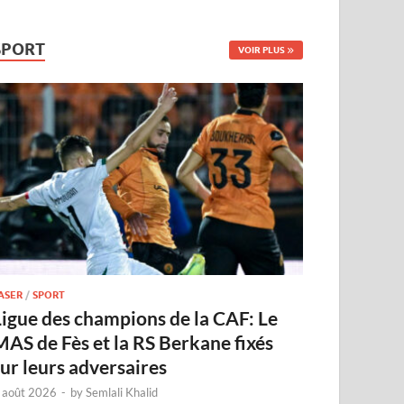
SPORT
VOIR PLUS
ASER
/
SPORT
Ligue des champions de la CAF: Le
MAS de Fès et la RS Berkane fixés
sur leurs adversaires
 août 2026
-
by
Semlali Khalid