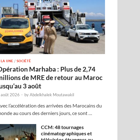
 LA UNE
/
SOCIÉTÉ
Opération Marhaba : Plus de 2,74
millions de MRE de retour au Maroc
jusqu’au 3 août
 août 2026
-
by
Abdelkhalek Moutawakil
vec l’accélération des arrivées des Marocains du
onde au cours des derniers jours, ce sont …
CCM: 48 tournages
cinématographiques et
télévisées étrangers au