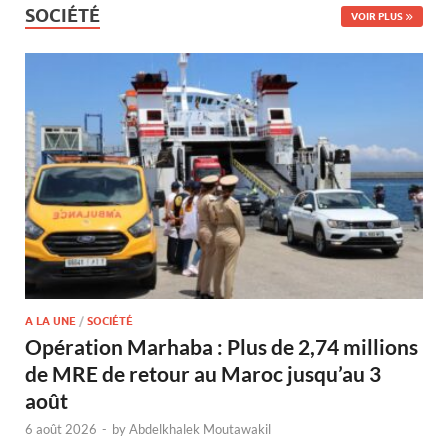
SOCIÉTÉ
VOIR PLUS
A LA UNE
/
SOCIÉTÉ
Opération Marhaba : Plus de 2,74 millions
de MRE de retour au Maroc jusqu’au 3
août
6 août 2026
-
by
Abdelkhalek Moutawakil