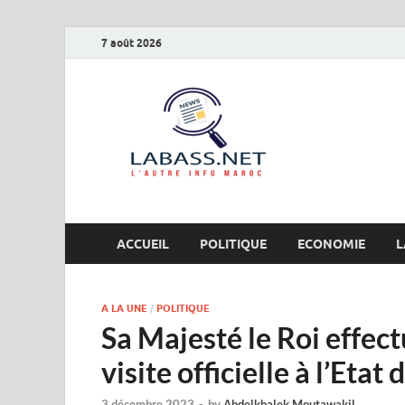
7 août 2026
Labas
L’autre info Maro
ACCUEIL
POLITIQUE
ECONOMIE
L
A LA UNE
/
POLITIQUE
Sa Majesté le Roi effect
visite officielle à l’Eta
3 décembre 2023
-
by
Abdelkhalek Moutawakil