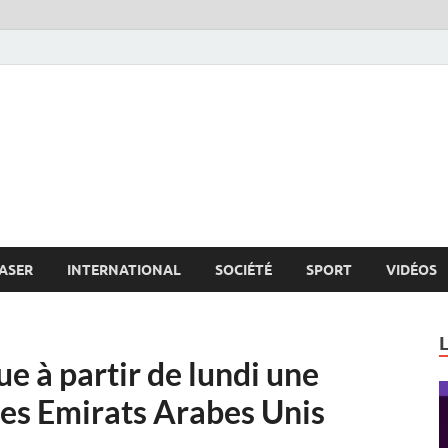
s.net
c
ASER
INTERNATIONAL
SOCIÉTÉ
SPORT
VIDÉOS
ue à partir de lundi une
t des Emirats Arabes Unis