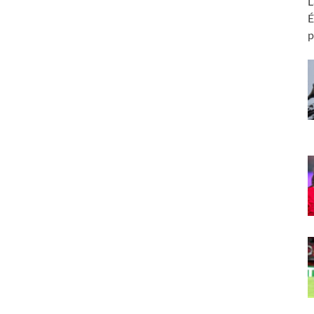
L
É
p