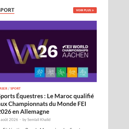
SPORT
VOIR PLUS
ASER
/
SPORT
Sports Équestres : Le Maroc qualifié
aux Championnats du Monde FEI
2026 en Allemagne
 août 2026
-
by
Semlali Khalid