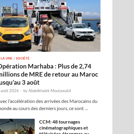
 LA UNE
/
SOCIÉTÉ
Opération Marhaba : Plus de 2,74
millions de MRE de retour au Maroc
jusqu’au 3 août
 août 2026
-
by
Abdelkhalek Moutawakil
vec l’accélération des arrivées des Marocains du
onde au cours des derniers jours, ce sont …
CCM: 48 tournages
cinématographiques et
télévisées étrangers au