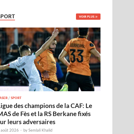
SPORT
VOIR PLUS
ASER
/
SPORT
Ligue des champions de la CAF: Le
MAS de Fès et la RS Berkane fixés
sur leurs adversaires
 août 2026
-
by
Semlali Khalid