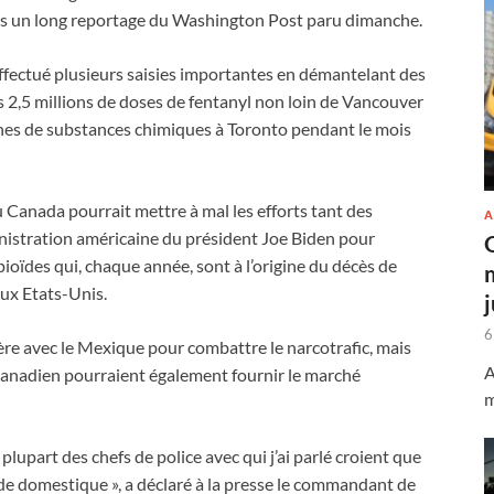
rès un long reportage du Washington Post paru dimanche.
effectué plusieurs saisies importantes en démantelant des
s 2,5 millions de doses de fentanyl non loin de Vancouver
onnes de substances chimiques à Toronto pendant le mois
u Canada pourrait mettre à mal les efforts tant des
A
nistration américaine du président Joe Biden pour
ioïdes qui, chaque année, sont à l’origine du décès de
ux Etats-Unis.
6
ère avec le Mexique pour combattre le narcotrafic, mais
A
l canadien pourraient également fournir le marché
m
 plupart des chefs de police avec qui j’ai parlé croient que
e domestique », a déclaré à la presse le commandant de