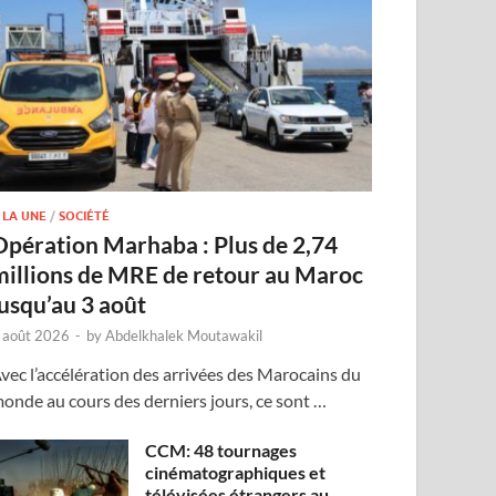
 LA UNE
/
SOCIÉTÉ
Opération Marhaba : Plus de 2,74
millions de MRE de retour au Maroc
jusqu’au 3 août
 août 2026
-
by
Abdelkhalek Moutawakil
vec l’accélération des arrivées des Marocains du
onde au cours des derniers jours, ce sont …
CCM: 48 tournages
cinématographiques et
télévisées étrangers au