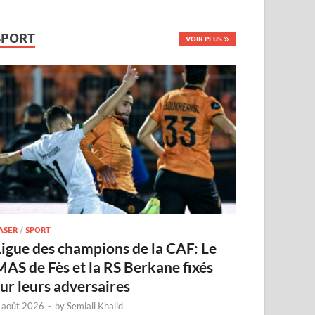
SPORT
VOIR PLUS
ASER
/
SPORT
Ligue des champions de la CAF: Le
MAS de Fès et la RS Berkane fixés
sur leurs adversaires
 août 2026
-
by
Semlali Khalid