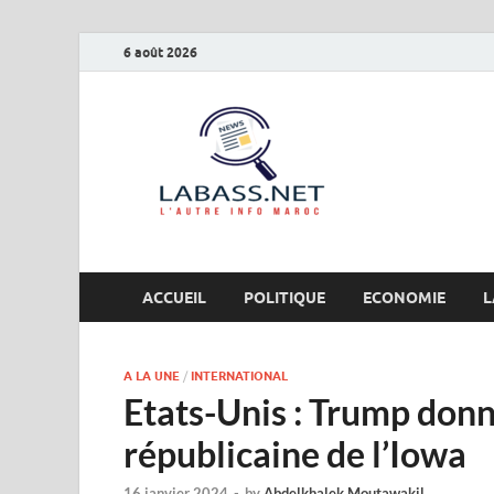
6 août 2026
Labas
L’autre info Maro
ACCUEIL
POLITIQUE
ECONOMIE
L
A LA UNE
/
INTERNATIONAL
Etats-Unis : Trump donn
républicaine de l’Iowa
16 janvier 2024
-
by
Abdelkhalek Moutawakil