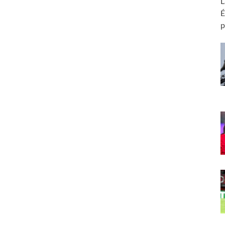
L
É
p