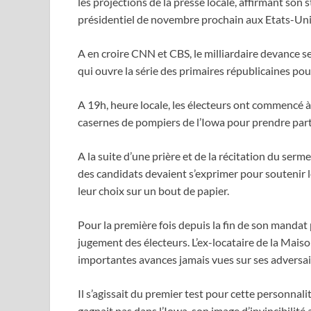
les projections de la presse locale, affirmant son s
présidentiel de novembre prochain aux Etats-Uni
A en croire CNN et CBS, le milliardaire devance s
qui ouvre la série des primaires républicaines pour
A 19h, heure locale, les électeurs ont commencé à 
casernes de pompiers de l’Iowa pour prendre part
A la suite d’une prière et de la récitation du ser
des candidats devaient s’exprimer pour soutenir 
leur choix sur un bout de papier.
Pour la première fois depuis la fin de son mandat
jugement des électeurs. L’ex-locataire de la Maiso
importantes avances jamais vues sur ses adversair
Il s’agissait du premier test pour cette personnal
gagnait pas dans l’Iowa, son image d’invincibilité 