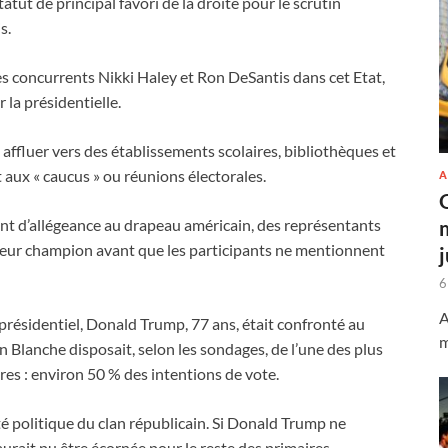
tatut de principal favori de la droite pour le scrutin
s.
es concurrents Nikki Haley et Ron DeSantis dans cet Etat,
 la présidentielle.
affluer vers des établissements scolaires, bibliothèques et
 aux « caucus » ou réunions électorales.
A
ment d’allégeance au drapeau américain, des représentants
leur champion avant que les participants ne mentionnent
6
A
 présidentiel, Donald Trump, 77 ans, était confronté au
m
n Blanche disposait, selon les sondages, de l’une des plus
es : environ 50 % des intentions de vote.
ité politique du clan républicain. Si Donald Trump ne
aurait pu être écornée pour le reste des primaires.