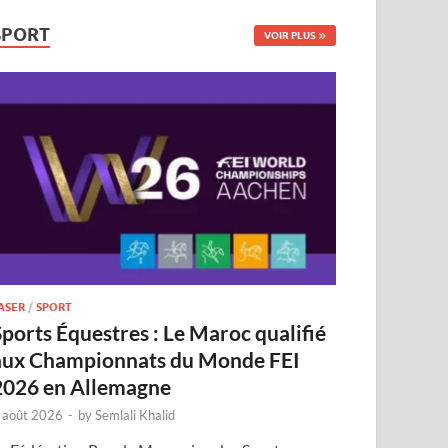
SPORT
VOIR PLUS
ASER
/
SPORT
Sports Équestres : Le Maroc qualifié
aux Championnats du Monde FEI
2026 en Allemagne
 août 2026
-
by
Semlali Khalid