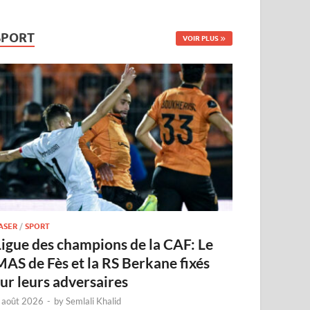
SPORT
VOIR PLUS
ASER
/
SPORT
Ligue des champions de la CAF: Le
MAS de Fès et la RS Berkane fixés
sur leurs adversaires
 août 2026
-
by
Semlali Khalid