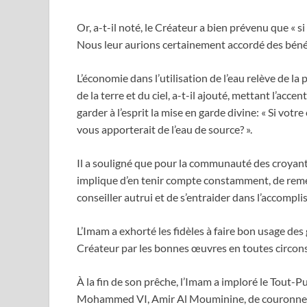
Or, a-t-il noté, le Créateur a bien prévenu que « si
Nous leur aurions certainement accordé des bénédic
L’économie dans l’utilisation de l’eau relève de la
de la terre et du ciel, a-t-il ajouté, mettant l’acce
garder à l’esprit la mise en garde divine: « Si votr
vous apporterait de l’eau de source? ».
Il a souligné que pour la communauté des croyants,
implique d’en tenir compte constamment, de reme
conseiller autrui et de s’entraider dans l’accompl
L’Imam a exhorté les fidèles à faire bon usage des
Créateur par les bonnes œuvres en toutes circon
À la fin de son prêche, l’Imam a imploré le Tout-Pu
Mohammed VI, Amir Al Mouminine, de couronner S