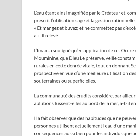
L’eau étant ainsi magnifiée par le Créateur et, c
prescrit l’utilisation sage et la gestion rationnel
« Et mangez et buvez; et ne commettez pas d’excès,
a-t-il relevé.
L’Imam a souligné qu’en application de cet Ordre
Mouminine, que Dieu Le préserve, veille constam
rurales en cette denrée vitale, tout en donnant S
prospective en vue d’une meilleure utilisation des
souterraines ou superficielles.
La communauté des érudits considère, par ailleurs, 
ablutions fussent-elles au bord de la mer, a-t-il e
Il a fait observer que des habitudes que ne peuvent
personnes utilisent actuellement l’eau d’une man
conséquences aussi bien pour les individus que pou