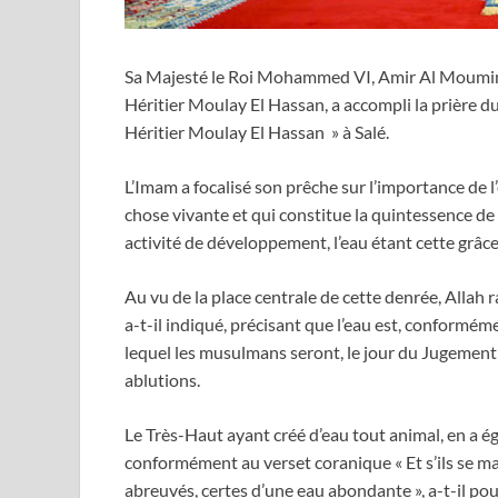
Sa Majesté le Roi Mohammed VI, Amir Al Moumini
Héritier Moulay El Hassan, a accompli la prière d
Héritier Moulay El Hassan » à Salé.
L’Imam a focalisé son prêche sur l’importance de l’
chose vivante et qui constitue la quintessence de l
activité de développement, l’eau étant cette grâce 
Au vu de la place centrale de cette denrée, Allah r
a-t-il indiqué, précisant que l’eau est, conformém
lequel les musulmans seront, le jour du Jugement 
ablutions.
Le Très-Haut ayant créé d’eau tout animal, en a é
conformément au verset coranique « Et s’ils se ma
abreuvés, certes d’une eau abondante », a-t-il pou