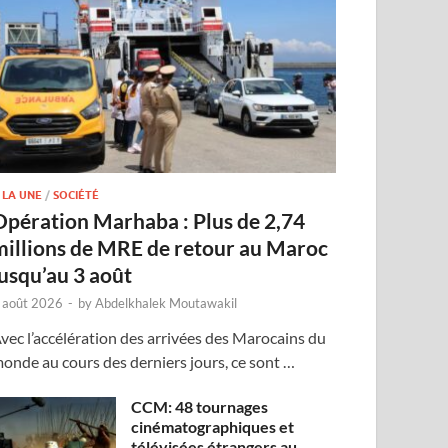
 LA UNE
/
SOCIÉTÉ
Opération Marhaba : Plus de 2,74
millions de MRE de retour au Maroc
jusqu’au 3 août
 août 2026
-
by
Abdelkhalek Moutawakil
vec l’accélération des arrivées des Marocains du
onde au cours des derniers jours, ce sont …
CCM: 48 tournages
cinématographiques et
télévisées étrangers au