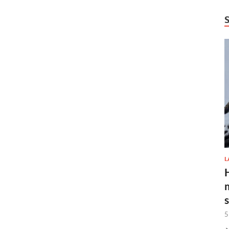
L
H
5