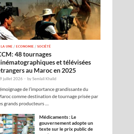
 LA UNE
/
ECONOMIE
/
SOCIÉTÉ
CCM: 48 tournages
cinématographiques et télévisées
étrangers au Maroc en 2025
9 juillet 2026
-
by
Semlali Khalid
émoignage de l’importance grandissante du
aroc comme destination de tournage prisée par
es grands producteurs …
Médicaments : Le
gouvernement adopte un
texte sur le prix public de