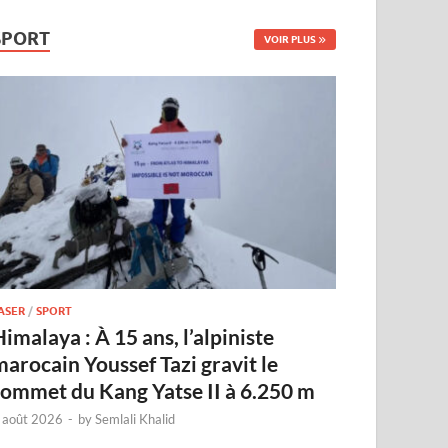
SPORT
VOIR PLUS
ASER
/
SPORT
imalaya : À 15 ans, l’alpiniste
marocain Youssef Tazi gravit le
sommet du Kang Yatse II à 6.250 m
 août 2026
-
by
Semlali Khalid