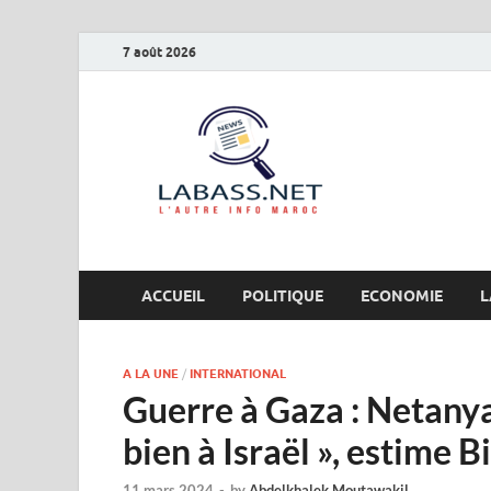
7 août 2026
Labas
L’autre info Maro
ACCUEIL
POLITIQUE
ECONOMIE
L
A LA UNE
/
INTERNATIONAL
Guerre à Gaza : Netanya
bien à Israël », estime B
11 mars 2024
-
by
Abdelkhalek Moutawakil