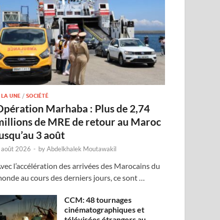
 LA UNE
/
SOCIÉTÉ
Opération Marhaba : Plus de 2,74
millions de MRE de retour au Maroc
jusqu’au 3 août
 août 2026
-
by
Abdelkhalek Moutawakil
vec l’accélération des arrivées des Marocains du
onde au cours des derniers jours, ce sont …
CCM: 48 tournages
cinématographiques et
télévisées étrangers au