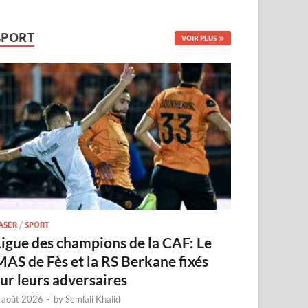
SPORT
VOIR PLUS
ASER
/
SPORT
Ligue des champions de la CAF: Le
MAS de Fès et la RS Berkane fixés
sur leurs adversaires
 août 2026
-
by
Semlali Khalid