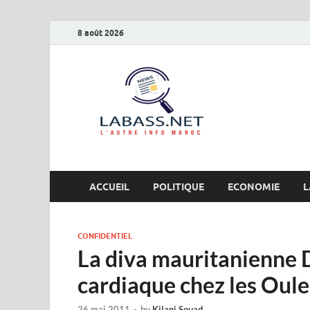
8 août 2026
Labas
L’autre info Maro
ACCUEIL
POLITIQUE
ECONOMIE
L
CONFIDENTIEL
La diva mauritanienne D
cardiaque chez les Oul
26 mai 2011
-
by
Kilani Souad