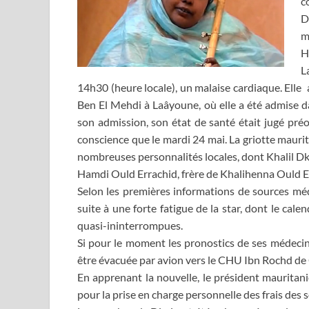
c
D
m
H
L
14h30 (heure locale), un malaise cardiaque. Elle
Ben El Mehdi à Laâyoune, où elle a été admise d
son admission, son état de santé était jugé préo
conscience que le mardi 24 mai. La griotte maurita
nombreuses personnalités locales, dont Khalil Dk
Hamdi Ould Errachid, frère de Khalihenna Ould Er
Selon les premières informations de sources médi
suite à une forte fatigue de la star, dont le cale
quasi-ininterrompues.
Si pour le moment les pronostics de ses médecin
être évacuée par avion vers le CHU Ibn Rochd de 
En apprenant la nouvelle, le président maurita
pour la prise en charge personnelle des frais des