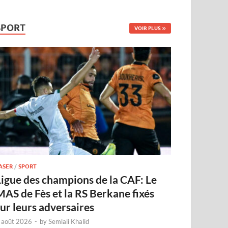
SPORT
VOIR PLUS
ASER
/
SPORT
Ligue des champions de la CAF: Le
MAS de Fès et la RS Berkane fixés
sur leurs adversaires
 août 2026
-
by
Semlali Khalid