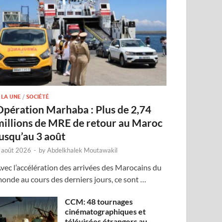
 LA UNE
/
SOCIÉTÉ
Opération Marhaba : Plus de 2,74
millions de MRE de retour au Maroc
jusqu’au 3 août
 août 2026
-
by
Abdelkhalek Moutawakil
vec l’accélération des arrivées des Marocains du
onde au cours des derniers jours, ce sont …
CCM: 48 tournages
cinématographiques et
télévisées étrangers au