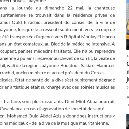
oncert privé à Laâyoune.
ans la journée du dimanche 22 mai, la chanteuse
auritanienne se trouvait dans la résidence privée de
amdi Ould Errachid, président du conseil de la ville de
aâyoune, lorsqu’elle a ressenti subitement, vers le coup de
 a été transportée d’urgence vers l’hôpital Moulay El Hacen
ans un état comateux, au Bloc de la médecine intensive. A
ccupant, par ses médecins traitants. Elle n’a pu reprendre
A
nienne a pu ainsi recevoir au chevet de son lit, la visite de
hil, wali de la région Laâyoune-Boujdour-Sakia el Hamra et
rachid, ancien ministre et actuel président du Corcas.
cales, l’état de santé de la diva s’est subitement dégradé
ndrier artistique était surchargé avec des soirées musicales
6
A
s traitants sont plus rassurants, Dimi Mint Abba pourrait
m
Casablanca, en cas d’aggravation de son état de santé.
nien, Mohamed Ould Abdel Aziz a donné ses instructions «
 soins médicaux » de la diva de la musique mauritanienne.