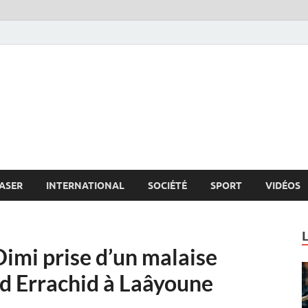
s.net
c
ASER
INTERNATIONAL
SOCIÉTÉ
SPORT
VIDÉOS
imi prise d’un malaise
ed Errachid à Laâyoune