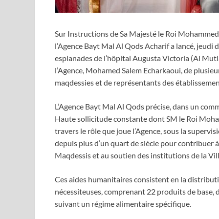
Sur Instructions de Sa Majesté le Roi Mohammed V
l’Agence Bayt Mal Al Qods Acharif a lancé, jeudi da
esplanades de l’hôpital Augusta Victoria (Al Mutl
l’Agence, Mohamed Salem Echarkaoui, de plusieurs
maqdessies et de représentants des établissemen
L’Agence Bayt Mal Al Qods précise, dans un commun
Haute sollicitude constante dont SM le Roi Moham
travers le rôle que joue l’Agence, sous la supervis
depuis plus d’un quart de siècle pour contribuer 
Maqdessis et au soutien des institutions de la Vill
Ces aides humanitaires consistent en la distribut
nécessiteuses, comprenant 22 produits de base, d
suivant un régime alimentaire spécifique.