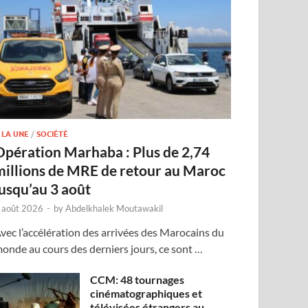
 LA UNE
/
SOCIÉTÉ
Opération Marhaba : Plus de 2,74
millions de MRE de retour au Maroc
jusqu’au 3 août
 août 2026
-
by
Abdelkhalek Moutawakil
vec l’accélération des arrivées des Marocains du
onde au cours des derniers jours, ce sont …
CCM: 48 tournages
cinématographiques et
télévisées étrangers au