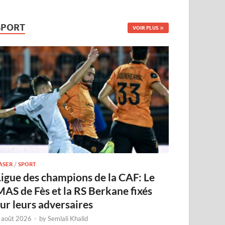
SPORT
VOIR PLUS
ASER
/
SPORT
Ligue des champions de la CAF: Le
MAS de Fès et la RS Berkane fixés
sur leurs adversaires
 août 2026
-
by
Semlali Khalid