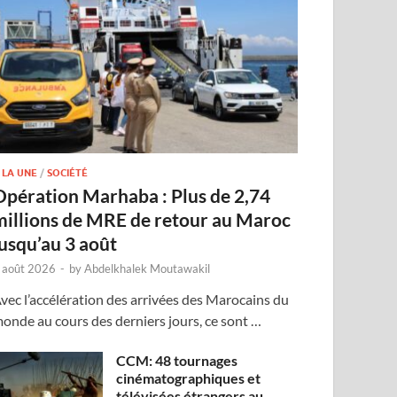
 LA UNE
/
SOCIÉTÉ
Opération Marhaba : Plus de 2,74
millions de MRE de retour au Maroc
jusqu’au 3 août
 août 2026
-
by
Abdelkhalek Moutawakil
vec l’accélération des arrivées des Marocains du
onde au cours des derniers jours, ce sont …
CCM: 48 tournages
cinématographiques et
télévisées étrangers au