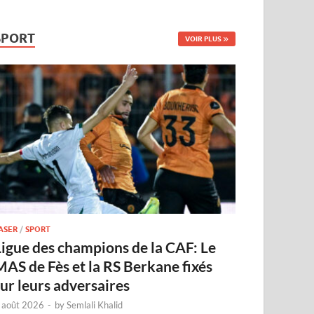
SPORT
VOIR PLUS
ASER
/
SPORT
Ligue des champions de la CAF: Le
MAS de Fès et la RS Berkane fixés
sur leurs adversaires
 août 2026
-
by
Semlali Khalid