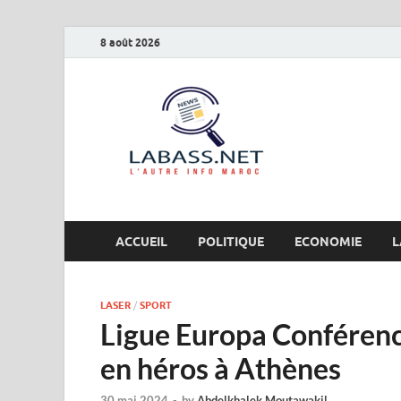
8 août 2026
Labas
L’autre info Maro
ACCUEIL
POLITIQUE
ECONOMIE
L
LASER
/
SPORT
Ligue Europa Conférenc
en héros à Athènes
30 mai 2024
-
by
Abdelkhalek Moutawakil