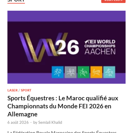
LASER
/
SPORT
Sports Équestres : Le Maroc qualifié aux
Championnats du Monde FEI 2026 en
Allemagne
6 août 2026
-
by
Semlali Khalid
La Fédération Royale Marocaine des Sports Équestres