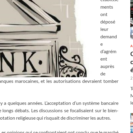
ments
ont
déposé
leur
demand
e
A
d’agrém
ent
auprès
de
2
nques marocaines, et les autorisations devraient tomber
T
M
l
l y a quelques années. L’acceptation d’un système bancaire
e longs débats. Les discussions se focalisaient sur le bien-
ation religieuse qui risquait de discriminer les autres.
. Les opinions qui se confrontaient ont conclu que le marché