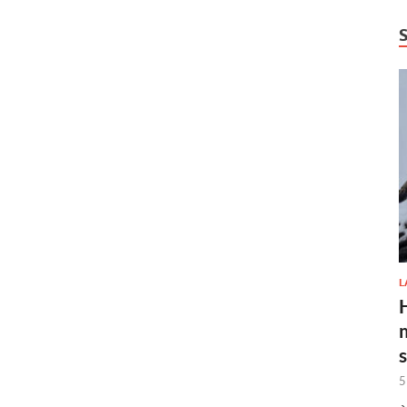
L
H
5