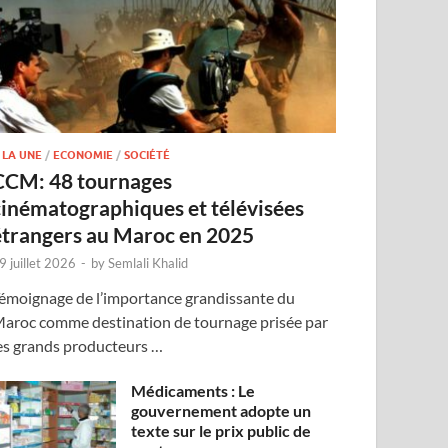
 LA UNE
/
ECONOMIE
/
SOCIÉTÉ
CCM: 48 tournages
cinématographiques et télévisées
étrangers au Maroc en 2025
9 juillet 2026
-
by
Semlali Khalid
émoignage de l’importance grandissante du
aroc comme destination de tournage prisée par
es grands producteurs …
Médicaments : Le
gouvernement adopte un
texte sur le prix public de