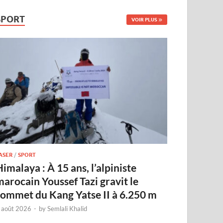
SPORT
VOIR PLUS
ASER
/
SPORT
imalaya : À 15 ans, l’alpiniste
marocain Youssef Tazi gravit le
sommet du Kang Yatse II à 6.250 m
 août 2026
-
by
Semlali Khalid