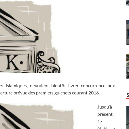
es islamiques, devraient bientôt livrer concurrence aux
uverture prévue des premiers guichets courant 2016.
Jusqu’à
présent,
17
établisse