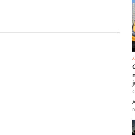
A
6
A
m