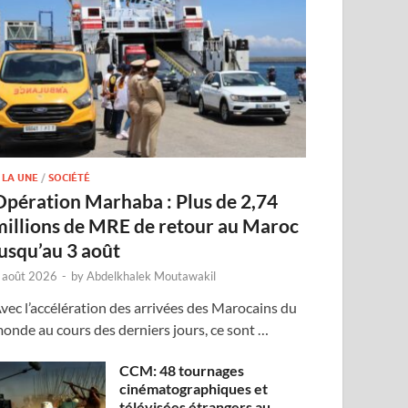
 LA UNE
/
SOCIÉTÉ
Opération Marhaba : Plus de 2,74
millions de MRE de retour au Maroc
jusqu’au 3 août
 août 2026
-
by
Abdelkhalek Moutawakil
vec l’accélération des arrivées des Marocains du
onde au cours des derniers jours, ce sont …
CCM: 48 tournages
cinématographiques et
télévisées étrangers au