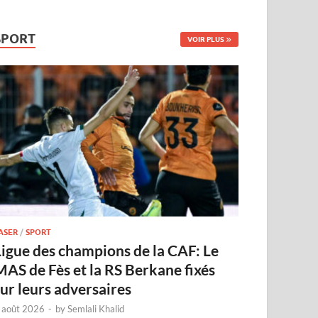
SPORT
VOIR PLUS
ASER
/
SPORT
Ligue des champions de la CAF: Le
MAS de Fès et la RS Berkane fixés
sur leurs adversaires
 août 2026
-
by
Semlali Khalid