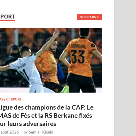
SPORT
VOIR PLUS
ASER
/
SPORT
Ligue des champions de la CAF: Le
MAS de Fès et la RS Berkane fixés
sur leurs adversaires
 août 2026
-
by
Semlali Khalid