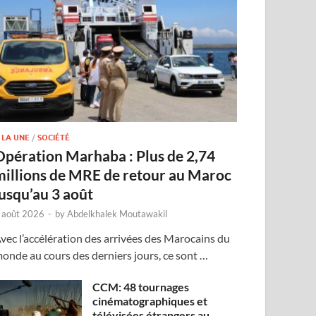
 LA UNE
/
SOCIÉTÉ
Opération Marhaba : Plus de 2,74
millions de MRE de retour au Maroc
jusqu’au 3 août
 août 2026
-
by
Abdelkhalek Moutawakil
vec l’accélération des arrivées des Marocains du
onde au cours des derniers jours, ce sont …
CCM: 48 tournages
cinématographiques et
télévisées étrangers au