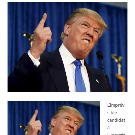
L’imprévi
sible
candidat
à
l’investit