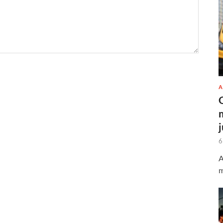
A
6
A
m