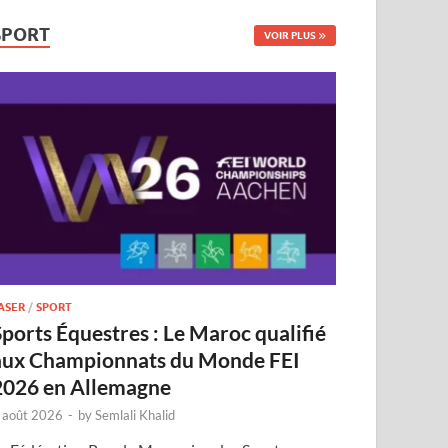
SPORT
VOIR PLUS
ASER
/
SPORT
Sports Équestres : Le Maroc qualifié
aux Championnats du Monde FEI
2026 en Allemagne
 août 2026
-
by
Semlali Khalid