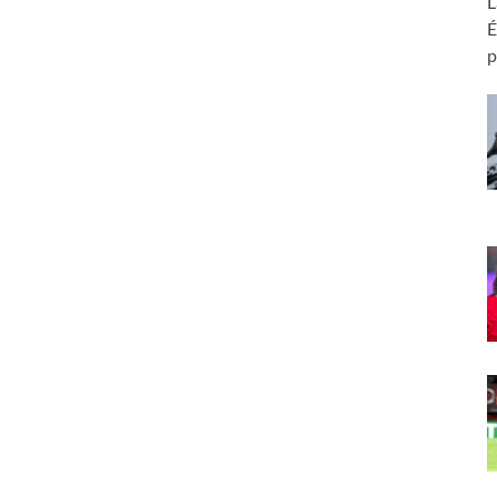
L
É
p