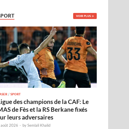
SPORT
VOIR PLUS
ASER
/
SPORT
Ligue des champions de la CAF: Le
MAS de Fès et la RS Berkane fixés
sur leurs adversaires
 août 2026
-
by
Semlali Khalid