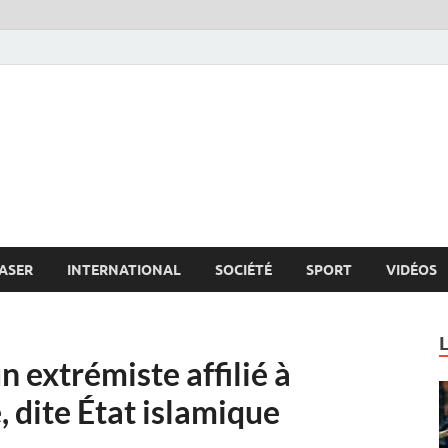
s.net
c
ASER
INTERNATIONAL
SOCIÉTÉ
SPORT
VIDÉOS
n extrémiste affilié à
, dite État islamique