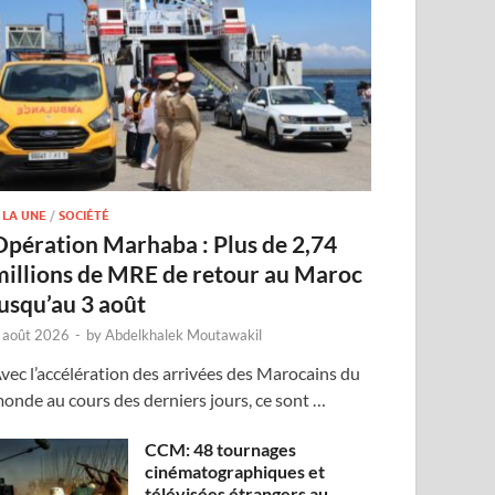
 LA UNE
/
SOCIÉTÉ
Opération Marhaba : Plus de 2,74
millions de MRE de retour au Maroc
jusqu’au 3 août
 août 2026
-
by
Abdelkhalek Moutawakil
vec l’accélération des arrivées des Marocains du
onde au cours des derniers jours, ce sont …
CCM: 48 tournages
cinématographiques et
télévisées étrangers au