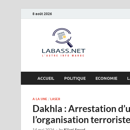
8 août 2026
Labas
L’autre info Maro
ACCUEIL
POLITIQUE
ECONOMIE
L
A LA UNE
/
LASER
Dakhla : Arrestation d’u
l’organisation terroriste
14 mai 2026
-
by
Kilani Souad