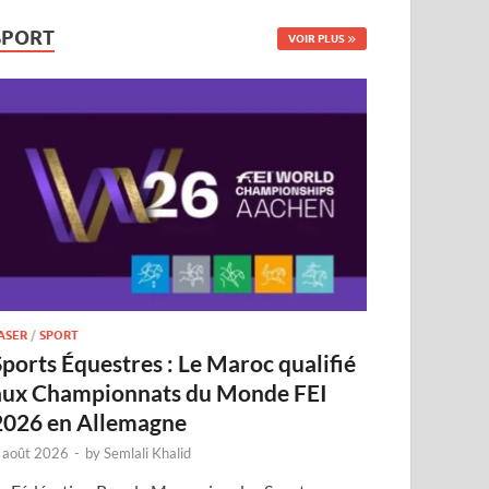
SPORT
VOIR PLUS
ASER
/
SPORT
Sports Équestres : Le Maroc qualifié
aux Championnats du Monde FEI
2026 en Allemagne
 août 2026
-
by
Semlali Khalid