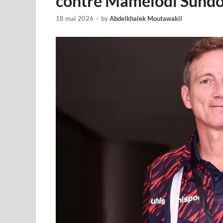
contre Mamelodi Sund
18 mai 2026
-
by
Abdelkhalek Moutawakil