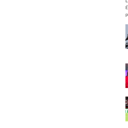
L
É
p