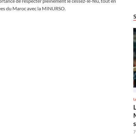
ortance de respecter pleinement le cessez-le-feu, tout en
rcées du Maroc avec la MINURSO.
L
7