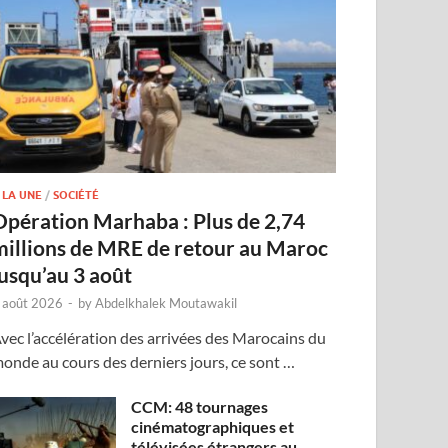
 LA UNE
/
SOCIÉTÉ
Opération Marhaba : Plus de 2,74
millions de MRE de retour au Maroc
jusqu’au 3 août
 août 2026
-
by
Abdelkhalek Moutawakil
vec l’accélération des arrivées des Marocains du
onde au cours des derniers jours, ce sont …
CCM: 48 tournages
cinématographiques et
télévisées étrangers au