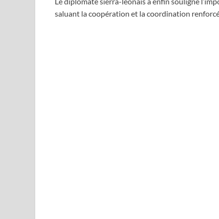
Le diplomate sierra-léonais a enfin souligné l’imp
saluant la coopération et la coordination renfo