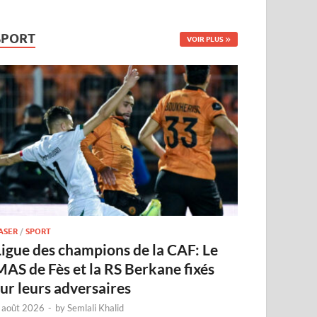
SPORT
VOIR PLUS
ASER
/
SPORT
Ligue des champions de la CAF: Le
MAS de Fès et la RS Berkane fixés
sur leurs adversaires
 août 2026
-
by
Semlali Khalid