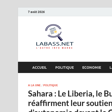
7 août 2026
Labas
L’autre info Maro
ACCUEIL
POLITIQUE
ECONOMIE
L
A LA UNE
/
POLITIQUE
Sahara : Le Liberia, le B
réaffirment leur soutien