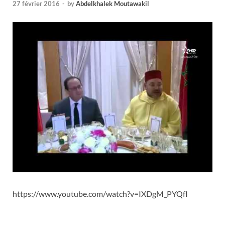
27 février 2016
-
by
Abdelkhalek Moutawakil
https://www.youtube.com/watch?v=IXDgM_PYQfI