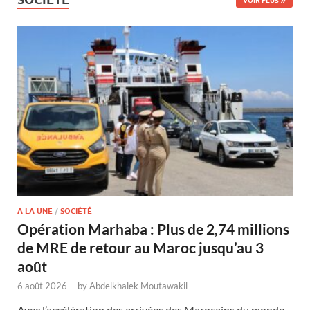
VOIR PLUS
A LA UNE
/
SOCIÉTÉ
Opération Marhaba : Plus de 2,74 millions
de MRE de retour au Maroc jusqu’au 3
août
6 août 2026
-
by
Abdelkhalek Moutawakil
Avec l’accélération des arrivées des Marocains du monde