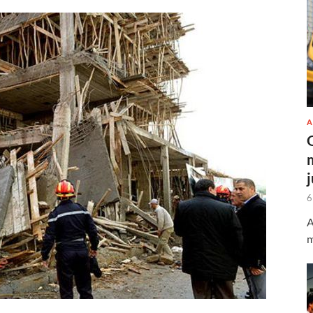
A
6
A
m