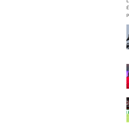
L
É
p