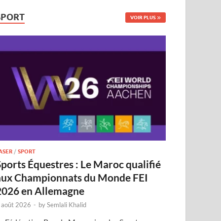
SPORT
VOIR PLUS
ASER
/
SPORT
Sports Équestres : Le Maroc qualifié
aux Championnats du Monde FEI
2026 en Allemagne
 août 2026
-
by
Semlali Khalid