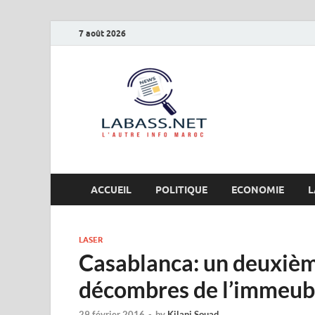
7 août 2026
Labas
L’autre info Maro
ACCUEIL
POLITIQUE
ECONOMIE
L
LASER
Casablanca: un deuxièm
décombres de l’immeub
29 février 2016
-
by
Kilani Souad